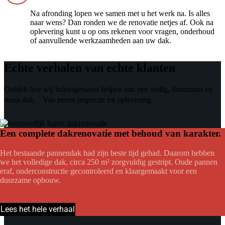
Na afronding lopen we samen met u het werk na. Is alles
naar wens? Dan ronden we de renovatie netjes af. Ook na
oplevering kunt u op ons rekenen voor vragen, onderhoud
of aanvullende werkzaamheden aan uw dak.
Echte verhalen van echte klanten
Ontdek hoe wij huiseigenaren helpen aan een veilig, duurzaam en
mooi dak. Van eerste inspectie tot oplevering.
Een complete dakrenovatie met behoud van karakter.
Het bestaande pannendak had zijn beste tijd gehad. Daarom hebben
we het volledige dak, circa 250 m² zorgvuldig gestript. Oude pannen
eraf, onderconstructie gecontroleerd en klaargemaakt voor een
duurzame opbouw.
Lees het hele verhaal