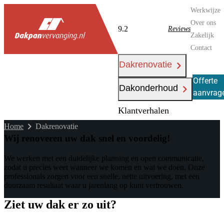
Werkwijze
Over ons
9.2
Reviews
Zakelijk
Contact
Dakrenovatie
Offerte
Dakonderhoud
aanvrag
Klantverhalen
Home
Dakrenovatie
Wij renoveren uw dak snel en voordelig!
We werken met een duidelijke planning en open communicatie,
zodat u precies weet wanneer we komen en wat we doen. Onze
professionals zorgen voor een snelle, nette uitvoering, met een
duurzaam resultaat waar u jarenlang op kunt vertrouwen.
Ziet uw dak er zo uit?