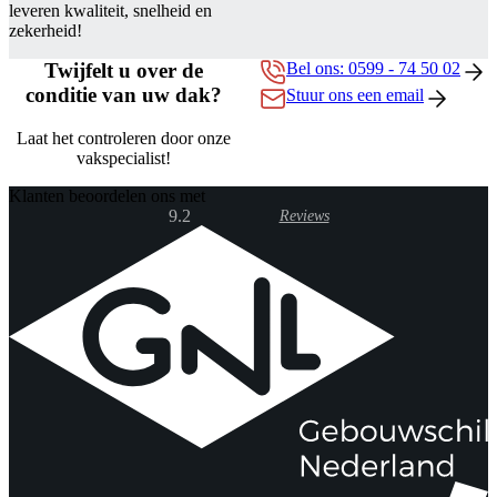
leveren kwaliteit, snelheid en
zekerheid!
Twijfelt u over de
Bel ons: 0599 - 74 50 02
conditie van uw dak?
Stuur ons een email
Laat het controleren door onze
vakspecialist!
Klanten beoordelen ons met
9.2
Reviews