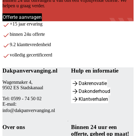
Binnen 24 uur ontvangen u van ons een vrijblijvende offerte. We
helpen u graag verder.
Offerte aanvragen
+15 jaar ervaring
binnen 24u offerte
9.2 klanttevredenheid
volledig gecertificeerd
Dakpanvervanging.nl
Hulp en informatie
Wagenmaker 4,
Dakrenovatie
9502 ES Stadskanaal
Dakonderhoud
Tel: 0599 - 74 50 02
Klantverhalen
E-mail:
info@dakpanvervanging.nl
Over ons
Binnen 24 uur een
offerte, geheel op maat!