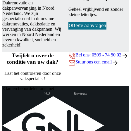
Dakrenovatie en
dakpanvervanging in Noord
Geheel vrijblijvend en zonder
Nederland. We zijn
kleine lettertjes.
gespecialiseerd in duurzame
dakrenovaties, dakisolatie en
Offerte aanvragen
vervanging van dakpannen. Wij
werken in Noord Nederland en
leveren kwaliteit, snelheid en
zekerheid!
Twijfelt u over de
Bel ons: 0599 - 74 50 02
conditie van uw dak?
Stuur ons een email
Laat het controleren door onze
vakspecialist!
Klanten beoordelen ons met
9.2
Reviews