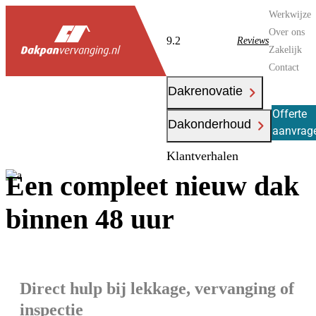
Werkwijze
Over ons
9.2
Reviews
Zakelijk
Contact
Dakrenovatie
Offerte
Dakonderhoud
aanvrag
Klantverhalen
Een compleet nieuw dak
binnen 48 uur
Direct hulp bij lekkage, vervanging of
inspectie