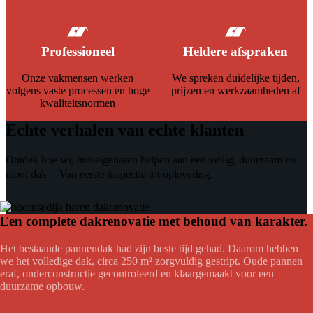
Professioneel
Heldere afspraken
Onze vakmensen werken
We spreken duidelijke tijden,
volgens vaste processen en hoge
prijzen en werkzaamheden af
kwaliteitsnormen
Echte verhalen van echte klanten
Ontdek hoe wij huiseigenaren helpen aan een veilig, duurzaam en
mooi dak. Van eerste inspectie tot oplevering.
Een complete dakrenovatie met behoud van karakter.
Het bestaande pannendak had zijn beste tijd gehad. Daarom hebben
we het volledige dak, circa 250 m² zorgvuldig gestript. Oude pannen
eraf, onderconstructie gecontroleerd en klaargemaakt voor een
duurzame opbouw.