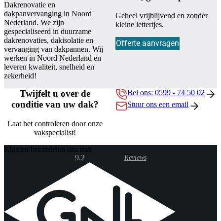
Dakrenovatie en
dakpanvervanging in Noord
Geheel vrijblijvend en zonder
Nederland. We zijn
kleine lettertjes.
gespecialiseerd in duurzame
dakrenovaties, dakisolatie en
Offerte aanvragen
vervanging van dakpannen. Wij
werken in Noord Nederland en
leveren kwaliteit, snelheid en
zekerheid!
Twijfelt u over de
Bel ons: 0599 - 74 50 02
conditie van uw dak?
Stuur ons een email
Laat het controleren door onze
vakspecialist!
Klanten beoordelen ons met
9.2
Reviews