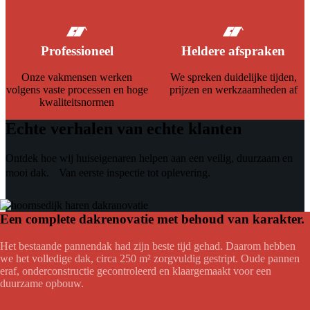
Professioneel
Heldere afspraken
Onze vakmensen werken
We spreken duidelijke tijden,
volgens vaste processen en hoge
prijzen en werkzaamheden af
kwaliteitsnormen
Echte verhalen van echte klanten
Ontdek hoe wij huiseigenaren helpen aan een veilig, duurzaam en
mooi dak. Van eerste inspectie tot oplevering.
Een complete dakrenovatie met behoud van karakter.
Het bestaande pannendak had zijn beste tijd gehad. Daarom hebben
we het volledige dak, circa 250 m² zorgvuldig gestript. Oude pannen
eraf, onderconstructie gecontroleerd en klaargemaakt voor een
duurzame opbouw.