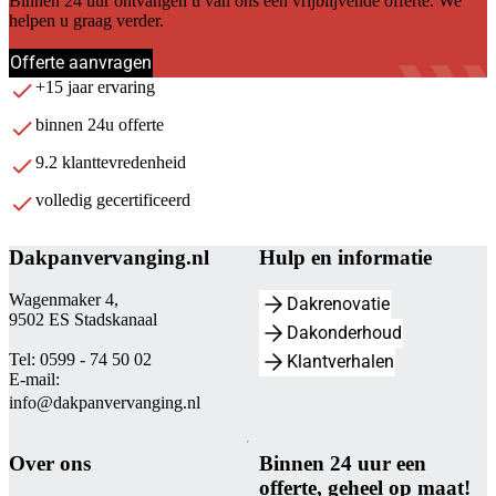
Binnen 24 uur ontvangen u van ons een vrijblijvende offerte. We
helpen u graag verder.
Offerte aanvragen
+15 jaar ervaring
binnen 24u offerte
9.2 klanttevredenheid
volledig gecertificeerd
Dakpanvervanging.nl
Hulp en informatie
Wagenmaker 4,
Dakrenovatie
9502 ES Stadskanaal
Dakonderhoud
Tel: 0599 - 74 50 02
Klantverhalen
E-mail:
info@dakpanvervanging.nl
Over ons
Binnen 24 uur een
offerte, geheel op maat!