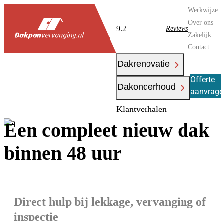
Werkwijze
Over ons
9.2
Reviews
Zakelijk
Contact
Dakrenovatie
Offerte
Dakonderhoud
aanvrag
Klantverhalen
Een compleet nieuw dak
binnen 48 uur
Direct hulp bij lekkage, vervanging of
inspectie