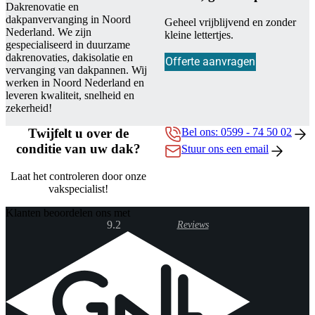
Dakrenovatie en
dakpanvervanging in Noord
Geheel vrijblijvend en zonder
Nederland. We zijn
kleine lettertjes.
gespecialiseerd in duurzame
dakrenovaties, dakisolatie en
Offerte aanvragen
vervanging van dakpannen. Wij
werken in Noord Nederland en
leveren kwaliteit, snelheid en
zekerheid!
Twijfelt u over de
Bel ons: 0599 - 74 50 02
conditie van uw dak?
Stuur ons een email
Laat het controleren door onze
vakspecialist!
Klanten beoordelen ons met
9.2
Reviews