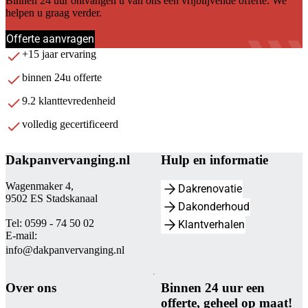
Binnen 24 uur ontvangen u van ons een vrijblijvende offerte. We
helpen u graag verder.
Offerte aanvragen
+15 jaar ervaring
binnen 24u offerte
9.2 klanttevredenheid
volledig gecertificeerd
Dakpanvervanging.nl
Hulp en informatie
Wagenmaker 4,
Dakrenovatie
9502 ES Stadskanaal
Dakonderhoud
Tel: 0599 - 74 50 02
Klantverhalen
E-mail:
info@dakpanvervanging.nl
Over ons
Binnen 24 uur een
offerte, geheel op maat!