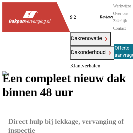
Werkwijze
Over ons
9.2
Reviews
Zakelijk
Contact
Dakrenovatie
Offerte
Dakonderhoud
aanvrag
Klantverhalen
Een compleet nieuw dak
binnen 48 uur
Direct hulp bij lekkage, vervanging of
inspectie