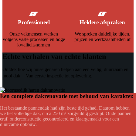
Professioneel
Heldere afspraken
Onze vakmensen werken
We spreken duidelijke tijden,
volgens vaste processen en hoge
prijzen en werkzaamheden af
kwaliteitsnormen
Echte verhalen van echte klanten
Ontdek hoe wij huiseigenaren helpen aan een veilig, duurzaam en
mooi dak. Van eerste inspectie tot oplevering.
Een complete dakrenovatie met behoud van karakter.
Het bestaande pannendak had zijn beste tijd gehad. Daarom hebben
we het volledige dak, circa 250 m² zorgvuldig gestript. Oude pannen
eraf, onderconstructie gecontroleerd en klaargemaakt voor een
duurzame opbouw.